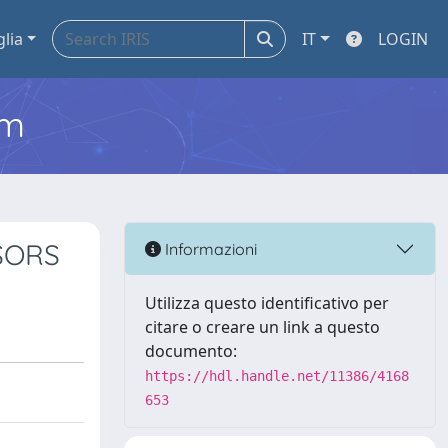
glia
IT
LOGIN
em
SORS
Informazioni
Utilizza questo identificativo per
citare o creare un link a questo
documento:
https://hdl.handle.net/11386/4168
653