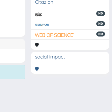
Citazioni
ND
ND
ND
social impact