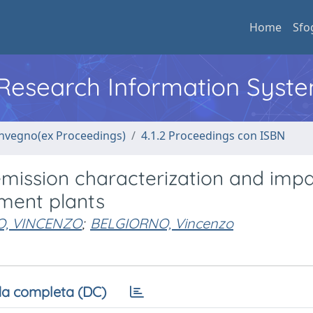
Home
Sfo
l Research Information Syst
convegno(ex Proceedings)
4.1.2 Proceedings con ISBN
emission characterization and imp
ment plants
, VINCENZO
;
BELGIORNO, Vincenzo
a completa (DC)