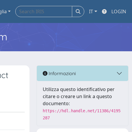
glia
IT
LOGIN
em
act
Informazioni
Utilizza questo identificativo per
citare o creare un link a questo
documento:
https://hdl.handle.net/11386/4195
287