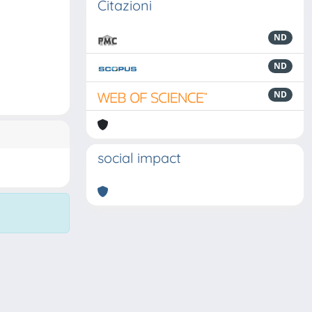
Citazioni
ND
ND
ND
social impact