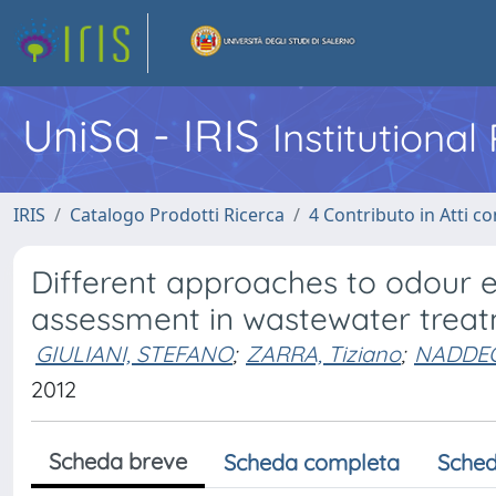
UniSa - IRIS
Institutiona
IRIS
Catalogo Prodotti Ricerca
4 Contributo in Atti 
Different approaches to odour 
assessment in wastewater treat
GIULIANI, STEFANO
;
ZARRA, Tiziano
;
NADDEO
2012
Scheda breve
Scheda completa
Sched