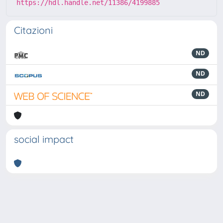
https://hdl.handle.net/11386/4199885
Citazioni
ND
ND
ND
social impact