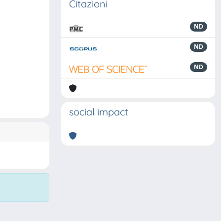
Citazioni
ND
ND
ND
social impact