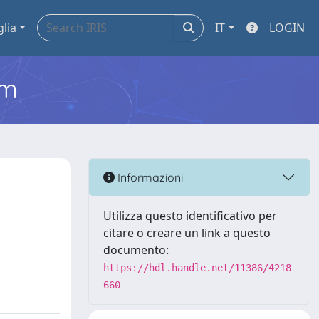
glia
IT
LOGIN
em
Informazioni
Utilizza questo identificativo per
citare o creare un link a questo
documento:
https://hdl.handle.net/11386/4218
660