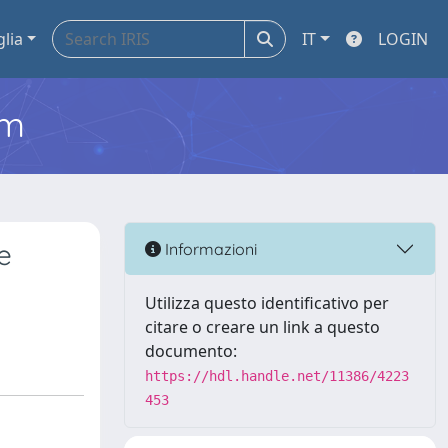
glia
IT
LOGIN
em
e
Informazioni
Utilizza questo identificativo per
citare o creare un link a questo
documento:
https://hdl.handle.net/11386/4223
453