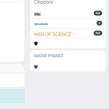
Citazioni
ND
2
ND
social impact