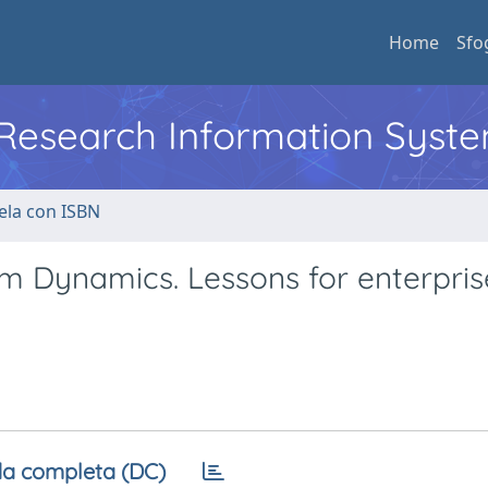
Home
Sfo
l Research Information Syst
ela con ISBN
irm Dynamics. Lessons for enterpris
a completa (DC)