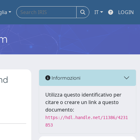
glia
IT
LOGIN
em
nd
Informazioni
Utilizza questo identificativo per
citare o creare un link a questo
documento:
https://hdl.handle.net/11386/4231
853