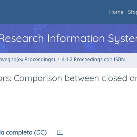
Home
Sfo
l Research Information Syst
convegno(ex Proceedings)
4.1.2 Proceedings con ISBN
ors: Comparison between closed a
a completa (DC)