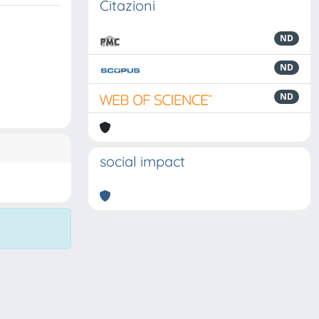
Citazioni
ND
ND
ND
social impact