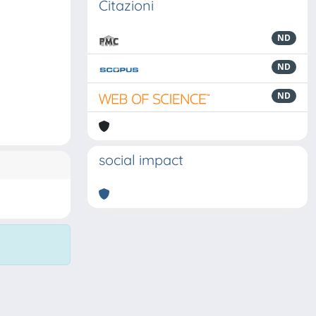
Citazioni
ND
ND
ND
social impact