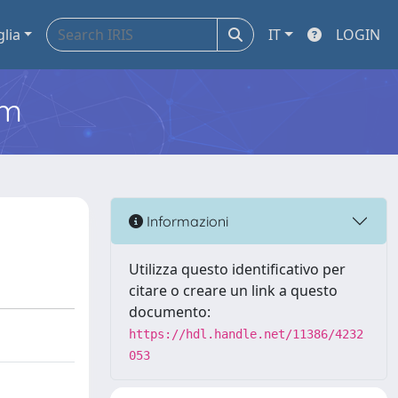
glia
IT
LOGIN
em
Informazioni
Utilizza questo identificativo per
citare o creare un link a questo
documento:
https://hdl.handle.net/11386/4232
053