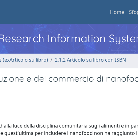
Home
Sfo
l Research Information Syst
 (exArticolo su libro)
2.1.2 Articolo su libro con ISBN
uzione e del commercio di nanofo
lla luce della disciplina comunitaria sugli alimenti e in par
are quest'ultima per includere i nanofood non ha raggiunto 