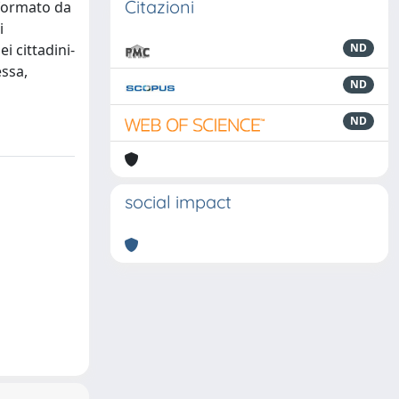
Citazioni
 formato da
i
i cittadini-
ND
essa,
ND
ND
social impact