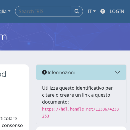
glia
IT
LOGIN
em
od
Informazioni
Utilizza questo identificativo per
citare o creare un link a questo
documento:
https://hdl.handle.net/11386/4238
253
ticolare
il consenso