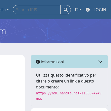
glia
IT
LOGIN
em
Informazioni
Utilizza questo identificativo per
citare o creare un link a questo
documento:
https://hdl.handle.net/11386/4249
066