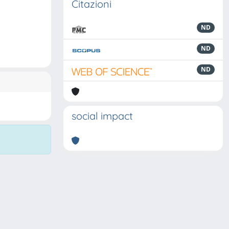
Citazioni
ND
ND
ND
social impact