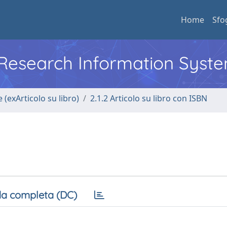
Home
Sfo
l Research Information Syst
 (exArticolo su libro)
2.1.2 Articolo su libro con ISBN
a completa (DC)