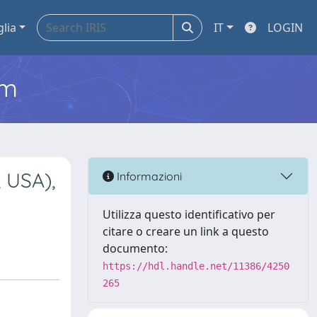
glia
IT
LOGIN
em
 USA),
Informazioni
Utilizza questo identificativo per
citare o creare un link a questo
documento:
https://hdl.handle.net/11386/4250
265