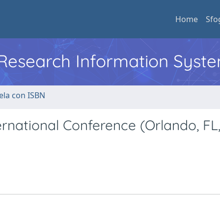
Home
Sfo
l Research Information Syst
ela con ISBN
ernational Conference (Orlando, FL,