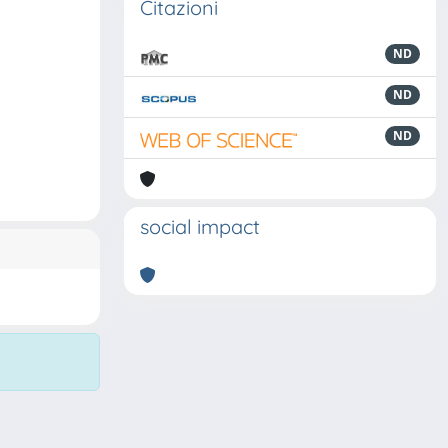
Citazioni
ND
ND
ND
social impact