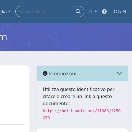
glia
IT
LOGIN
em
e
Informazioni
Utilizza questo identificativo per
citare o creare un link a questo
documento:
https://hdl.handle.net/11386/4250
670