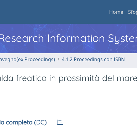
Home
Sfo
l Research Information Syst
convegno(ex Proceedings)
4.1.2 Proceedings con ISBN
lda freatica in prossimità del mar
a completa (DC)