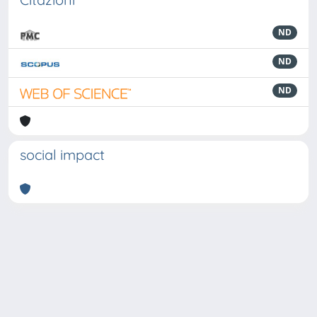
ND
ND
ND
social impact
Powered by
IRIS
-
about IRIS
-