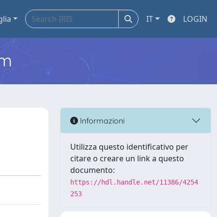
glia
IT
LOGIN
em
Informazioni
Utilizza questo identificativo per
citare o creare un link a questo
documento:
https://hdl.handle.net/11386/4254
253