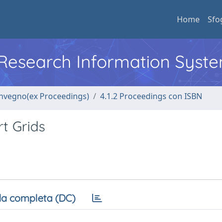
Home
Sfo
l Research Information Syst
convegno(ex Proceedings)
4.1.2 Proceedings con ISBN
t Grids
a completa (DC)