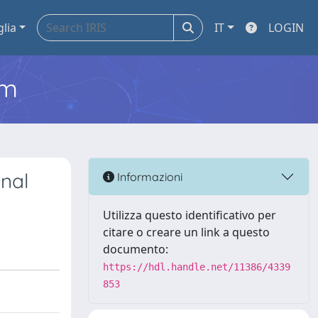
glia
IT
LOGIN
em
onal
Informazioni
Utilizza questo identificativo per
citare o creare un link a questo
documento:
https://hdl.handle.net/11386/4339
853