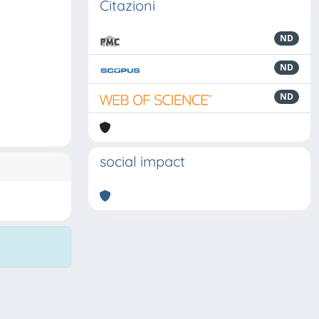
Citazioni
ND
ND
ND
social impact