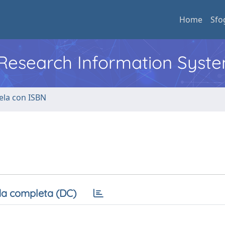
Home
Sfo
l Research Information Syst
ela con ISBN
a completa (DC)