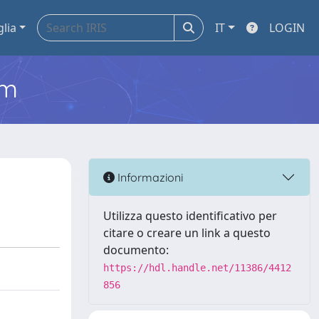
glia
IT
LOGIN
em
Informazioni
Utilizza questo identificativo per
citare o creare un link a questo
documento:
https://hdl.handle.net/11386/4412
856