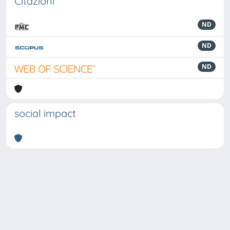
Citazioni
ND
ND
ND
social impact
Powered by
IRIS
-
about IRIS
-