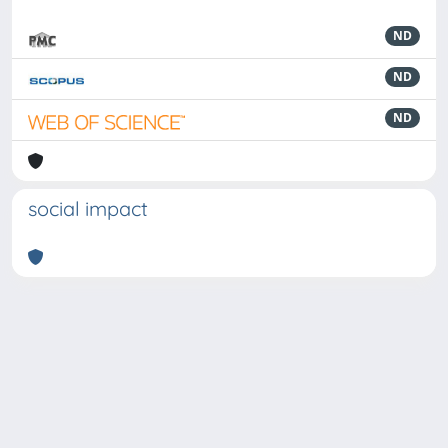
ND
ND
ND
social impact
Powered by
IRIS
-
about IRIS
-