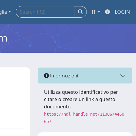
glia
IT
LOGIN
em
Informazioni
Utilizza questo identificativo per
citare o creare un link a questo
documento:
https://hdl.handle.net/11386/4460
657