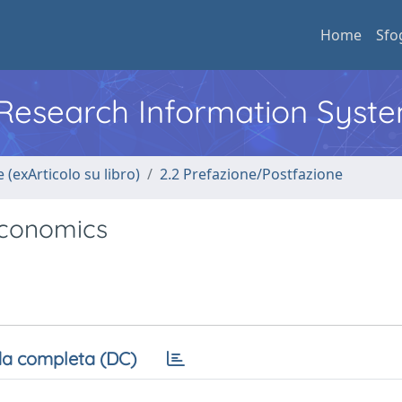
Home
Sfo
l Research Information Syst
 (exArticolo su libro)
2.2 Prefazione/Postfazione
Economics
a completa (DC)