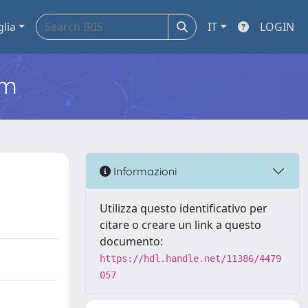
glia
IT
LOGIN
em
Informazioni
Utilizza questo identificativo per
citare o creare un link a questo
documento:
https://hdl.handle.net/11386/4479
057