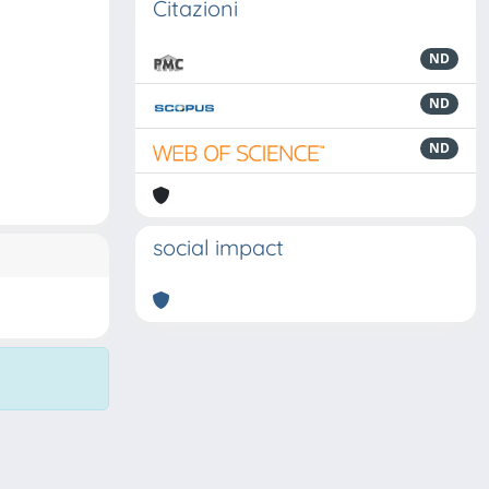
Citazioni
ND
ND
ND
social impact