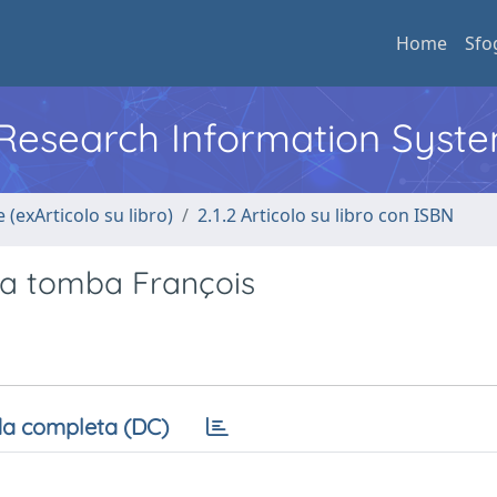
Home
Sfo
l Research Information Syst
 (exArticolo su libro)
2.1.2 Articolo su libro con ISBN
lla tomba François
a completa (DC)