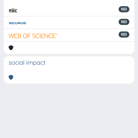
ND
ND
ND
social impact
Powered by
IRIS
-
about IRIS
-
Utilizzo dei cookie
-
Privacy
Copyright © 2026