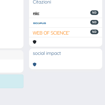
Citazioni
ND
ND
ND
social impact