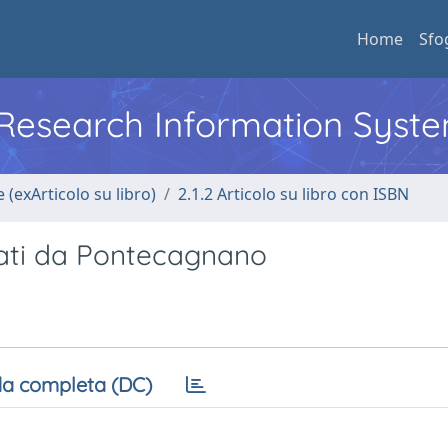
Home
Sfo
l Research Information Syst
 (exArticolo su libro)
2.1.2 Articolo su libro con ISBN
 dati da Pontecagnano
a completa (DC)