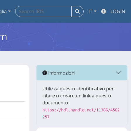
glia
IT
LOGIN
em
Informazioni
Utilizza questo identificativo per
citare o creare un link a questo
documento:
https://hdl.handle.net/11386/4502
257