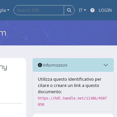
glia
IT
LOGIN
em
ny
Informazioni
Utilizza questo identificativo per
citare o creare un link a questo
documento:
https://hdl.handle.net/11386/4507
058