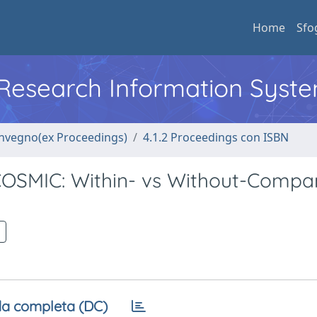
Home
Sfo
l Research Information Syst
convegno(ex Proceedings)
4.1.2 Proceedings con ISBN
COSMIC: Within- vs Without-Compa
a completa (DC)