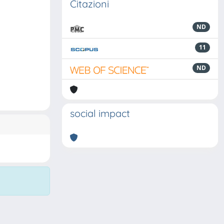
Citazioni
ND
11
ND
social impact