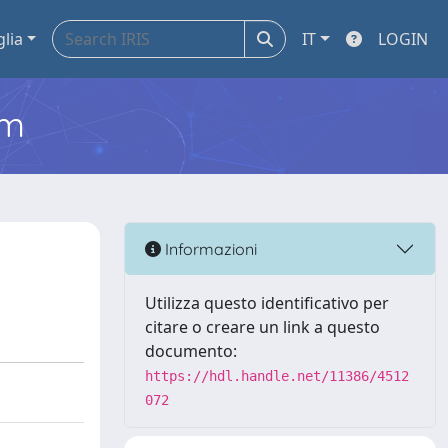
glia
IT
LOGIN
em
Informazioni
Utilizza questo identificativo per
citare o creare un link a questo
documento:
https://hdl.handle.net/11386/4512
072