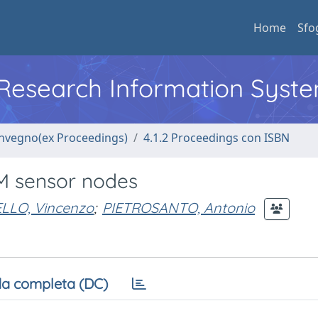
Home
Sfo
l Research Information Syst
convegno(ex Proceedings)
4.1.2 Proceedings con ISBN
M sensor nodes
LLO, Vincenzo
;
PIETROSANTO, Antonio
a completa (DC)