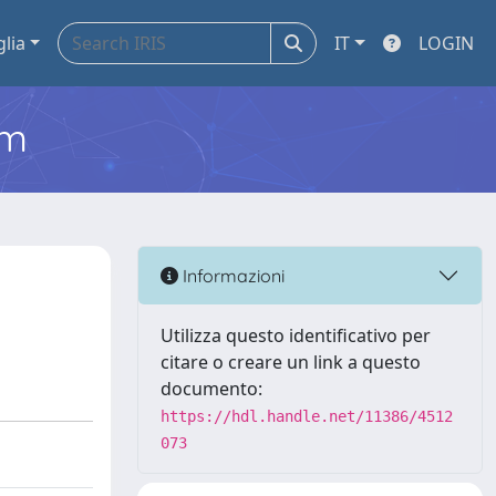
glia
IT
LOGIN
em
Informazioni
Utilizza questo identificativo per
citare o creare un link a questo
documento:
https://hdl.handle.net/11386/4512
073