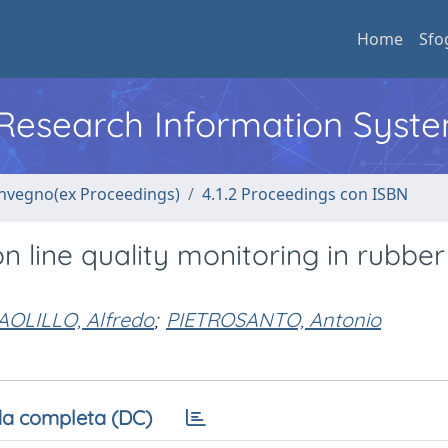
Home
Sfo
l Research Information Syst
convegno(ex Proceedings)
4.1.2 Proceedings con ISBN
 line quality monitoring in rubber
AOLILLO, Alfredo
;
PIETROSANTO, Antonio
a completa (DC)