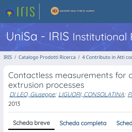
UniSa - IRIS
Institutiona
IRIS
Catalogo Prodotti Ricerca
4 Contributo in Atti 
Contactless measurements for on
extrusion processes
DI LEO, Giuseppe
;
LIGUORI, CONSOLATINA
;
P
2013
Scheda breve
Scheda completa
Sched