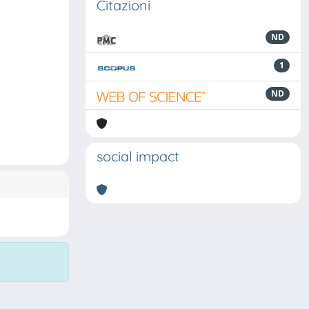
Citazioni
ND
1
ND
social impact