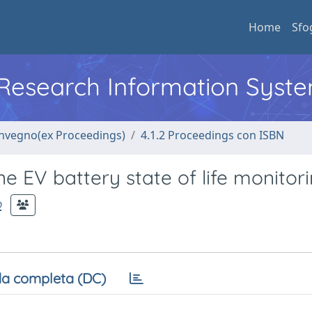
Home
Sfo
l Research Information Syst
convegno(ex Proceedings)
4.1.2 Proceedings con ISBN
e EV battery state of life monitor
o
a completa (DC)