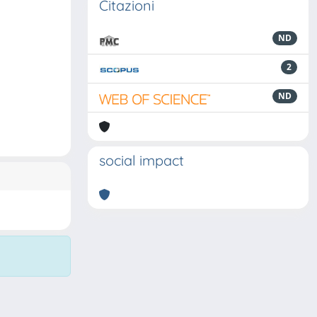
Citazioni
ND
2
ND
social impact