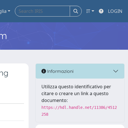
glia
IT
LOGIN
em
ing
Informazioni
Utilizza questo identificativo per
citare o creare un link a questo
documento:
https://hdl.handle.net/11386/4512
258