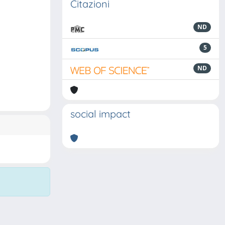
Citazioni
ND
5
ND
social impact