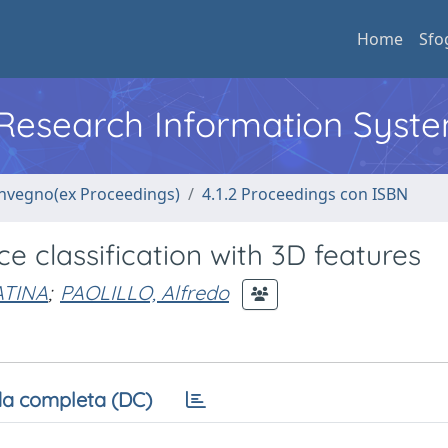
Home
Sfo
l Research Information Syst
convegno(ex Proceedings)
4.1.2 Proceedings con ISBN
e classification with 3D features
ATINA
;
PAOLILLO, Alfredo
a completa (DC)