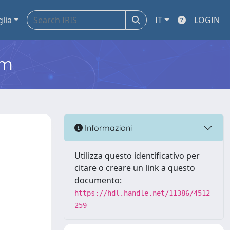
glia
IT
LOGIN
em
Informazioni
Utilizza questo identificativo per
citare o creare un link a questo
documento:
https://hdl.handle.net/11386/4512
259