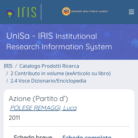
UniSa - IRIS
Institutional
Research Information System
IRIS
Catalogo Prodotti Ricerca
2 Contributo in volume (exArticolo su libro)
2.4 Voce Dizionario/Enciclopedia
Azione (Partito d’)
POLESE REMAGGI, Luca
2011
Scheda breve
Scheda completa