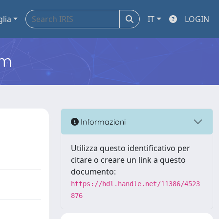
glia
IT
LOGIN
em
Informazioni
Utilizza questo identificativo per
citare o creare un link a questo
documento:
https://hdl.handle.net/11386/4523
876