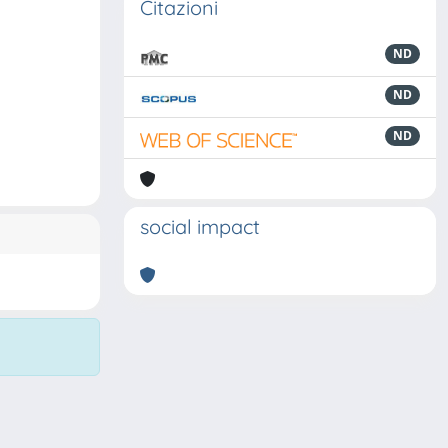
Citazioni
ND
ND
ND
social impact