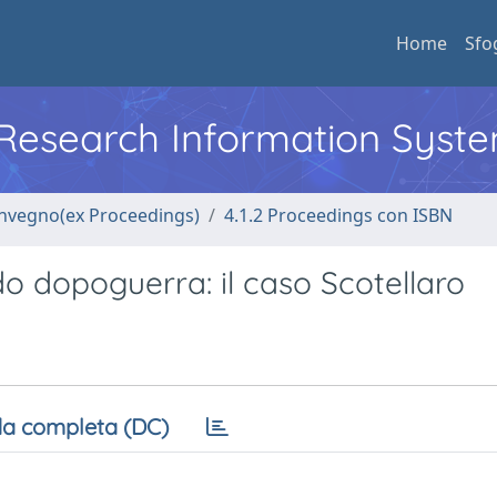
Home
Sfo
l Research Information Syst
convegno(ex Proceedings)
4.1.2 Proceedings con ISBN
o dopoguerra: il caso Scotellaro
a completa (DC)