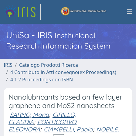
UniSa - IRIS
Institutional
Research Information System
IRIS
Catalogo Prodotti Ricerca
4 Contributo in Atti convegno(ex Proceedings)
4.1.2 Proceedings con ISBN
Nanolubricants based on few layer
graphene and MoS2 nanosheets
SARNO, Maria
;
CIRILLO,
CLAUDIA
;
PONTICORVO,
ELEONORA
;
CIAMBELLI, Paolo
;
NOBILE,