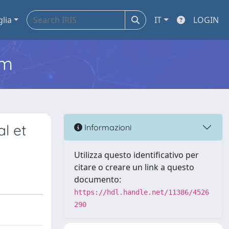
glia
IT
LOGIN
em
al et
Informazioni
Utilizza questo identificativo per
citare o creare un link a questo
documento:
https://hdl.handle.net/11386/4526
290