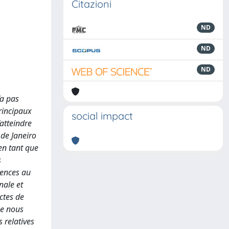
Citazioni
ND
ND
ND
’a pas
rincipaux
social impact
atteindre
 de Janeiro
 en tant que
s
rences au
nale et
ctes de
ue nous
 relatives