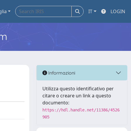
glia
IT
LOGIN
em
Informazioni
Utilizza questo identificativo per
citare o creare un link a questo
documento:
https://hdl.handle.net/11386/4526
905