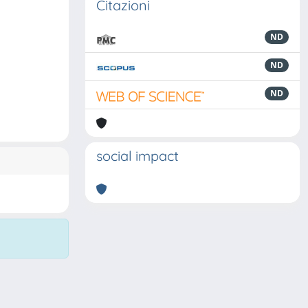
Citazioni
ND
ND
ND
social impact