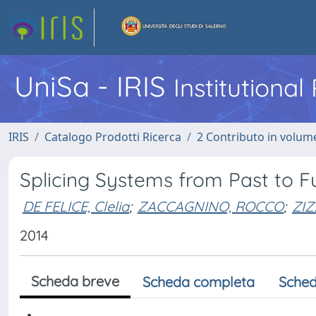
UniSa - IRIS
Institutiona
IRIS
Catalogo Prodotti Ricerca
2 Contributo in volume
Splicing Systems from Past to F
DE FELICE, Clelia
;
ZACCAGNINO, ROCCO
;
ZIZ
2014
Scheda breve
Scheda completa
Sched