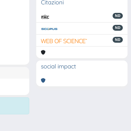
Citazioni
ND
ND
ND
social impact