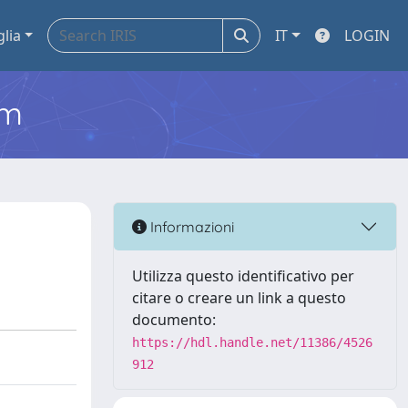
glia
IT
LOGIN
em
Informazioni
Utilizza questo identificativo per
citare o creare un link a questo
documento:
https://hdl.handle.net/11386/4526
912