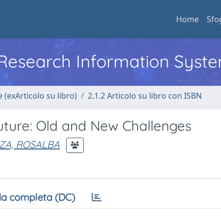
Home
Sfo
l Research Information Syst
 (exArticolo su libro)
2.1.2 Articolo su libro con ISBN
uture: Old and New Challenges
ZA, ROSALBA
a completa (DC)