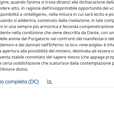
gine, quando l’anima si trova dinanzi alla dichiarazione del
dere atto, in ragione dell’insopprimibile opportunità del «c
onibilità a «intelligere», nella misura in cui sarà lecito e po
uando si addentra, sostenuto dalla rivelazione, in tale co
endo in una sempre più armonica e feconda compenetrazione 
dente nella condizione che viene descritta da Dante, con un
delle anime del Purgatorio nei confronti del manifestarsi de
 demoni e dei dannati nell’Inferno: la loro «meraviglia» è infa
na apertura alla possibilità del mistero, destinata ad essere
iventa stabile connotato del sapere stesso (che appaga pro
ma certa soddisfazione che scaturisce dalla contemplazione 
l’Amore divino.
a completa (DC)