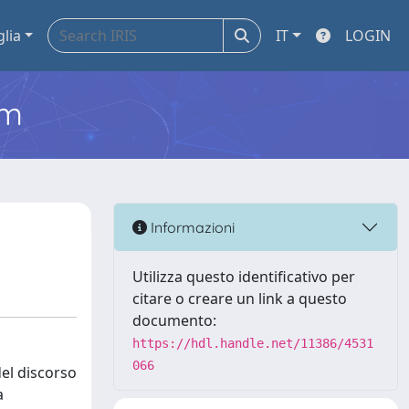
glia
IT
LOGIN
em
Informazioni
Utilizza questo identificativo per
citare o creare un link a questo
documento:
https://hdl.handle.net/11386/4531
066
el discorso
a