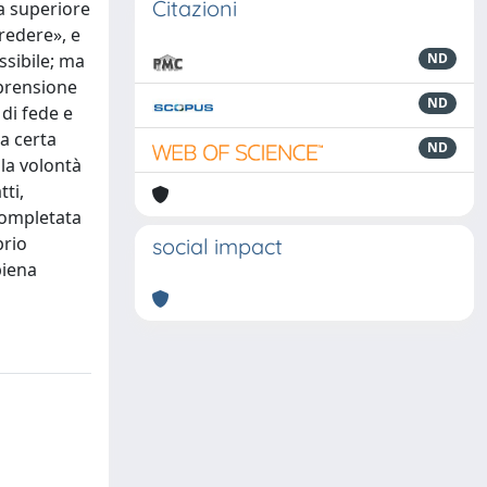
Citazioni
la superiore
redere», e
ssibile; ma
ND
mprensione
ND
di fede e
a certa
ND
lla volontà
tti,
 completata
prio
social impact
piena