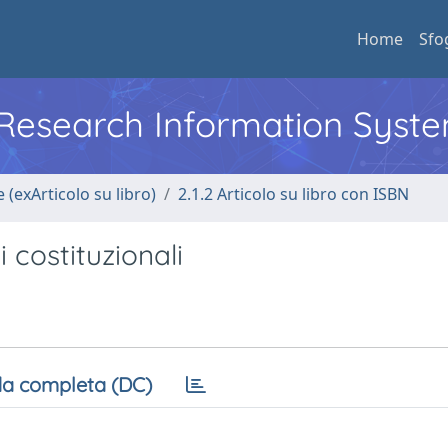
Home
Sfo
l Research Information Syst
 (exArticolo su libro)
2.1.2 Articolo su libro con ISBN
 costituzionali
a completa (DC)