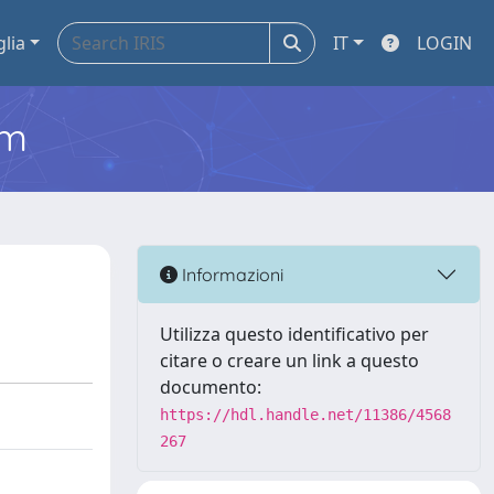
glia
IT
LOGIN
em
Informazioni
Utilizza questo identificativo per
citare o creare un link a questo
documento:
https://hdl.handle.net/11386/4568
267