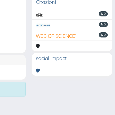
Citazioni
ND
ND
ND
social impact