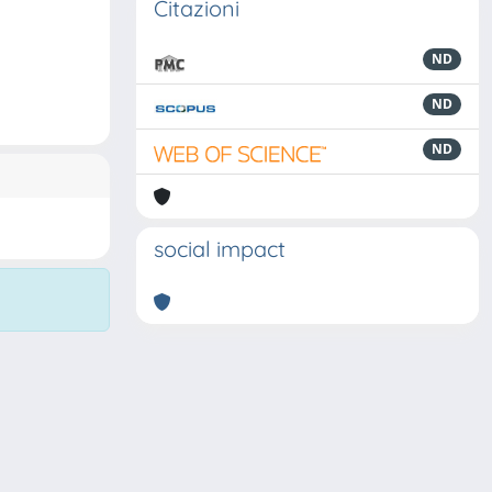
Citazioni
ND
ND
ND
social impact