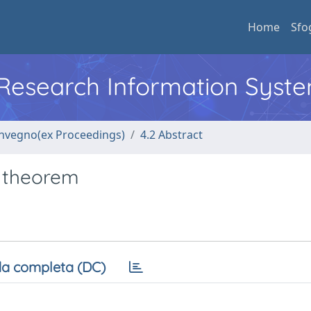
Home
Sfo
l Research Information Syst
convegno(ex Proceedings)
4.2 Abstract
i theorem
a completa (DC)