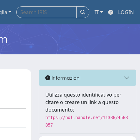
glia
IT
LOGIN
em
Informazioni
Utilizza questo identificativo per
citare o creare un link a questo
documento:
https://hdl.handle.net/11386/4568
857