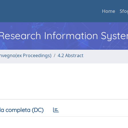
Home
Sfo
l Research Information Syst
convegno(ex Proceedings)
4.2 Abstract
a completa (DC)