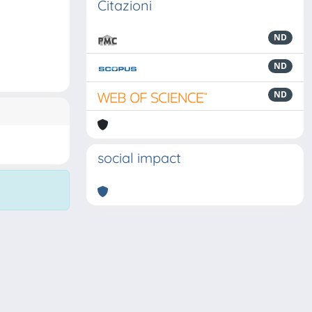
Citazioni
ND
ND
ND
social impact