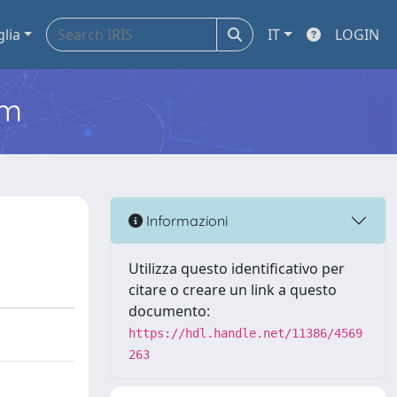
glia
IT
LOGIN
em
Informazioni
Utilizza questo identificativo per
citare o creare un link a questo
documento:
https://hdl.handle.net/11386/4569
263