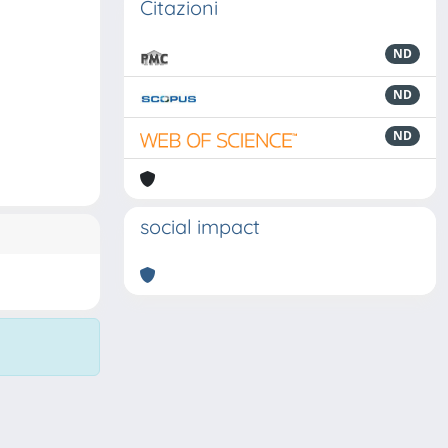
Citazioni
ND
ND
ND
social impact