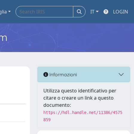
glia
IT
LOGIN
em
Informazioni
Utilizza questo identificativo per
citare o creare un link a questo
documento:
https://hdl.handle.net/11386/4575
859