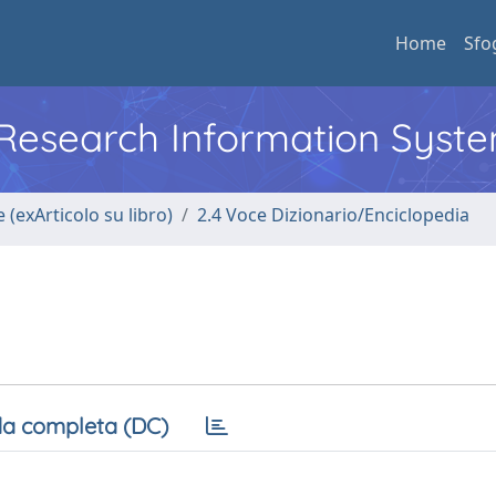
Home
Sfo
l Research Information Syst
 (exArticolo su libro)
2.4 Voce Dizionario/Enciclopedia
a completa (DC)