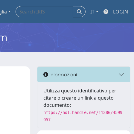
glia
IT
LOGIN
em
Informazioni
Utilizza questo identificativo per
citare o creare un link a questo
documento:
https://hdl.handle.net/11386/4599
057