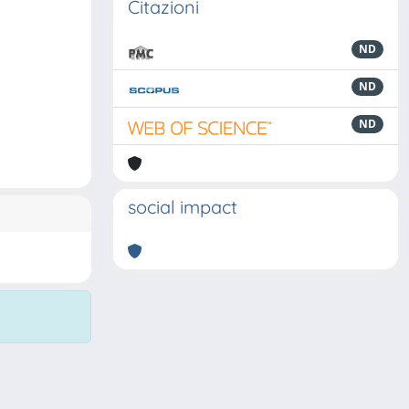
Citazioni
ND
ND
ND
social impact