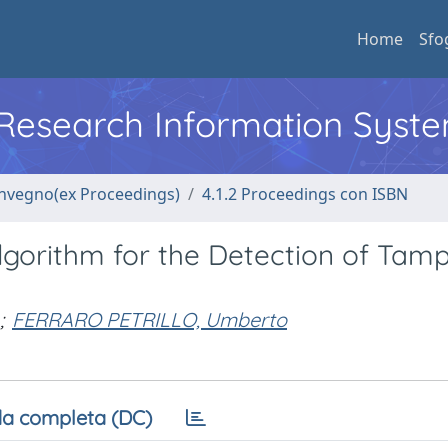
Home
Sfo
l Research Information Syst
convegno(ex Proceedings)
4.1.2 Proceedings con ISBN
lgorithm for the Detection of Tam
;
FERRARO PETRILLO, Umberto
a completa (DC)