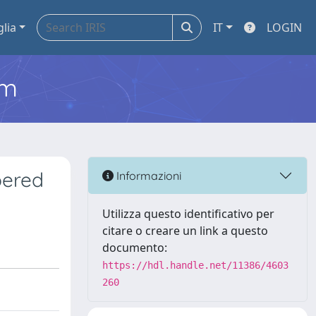
glia
IT
LOGIN
em
pered
Informazioni
Utilizza questo identificativo per
citare o creare un link a questo
documento:
https://hdl.handle.net/11386/4603
260