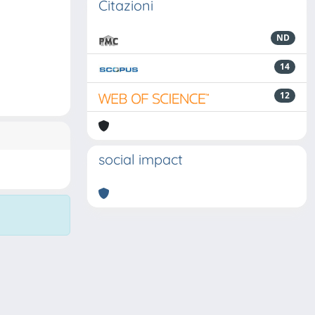
Citazioni
ND
14
12
social impact