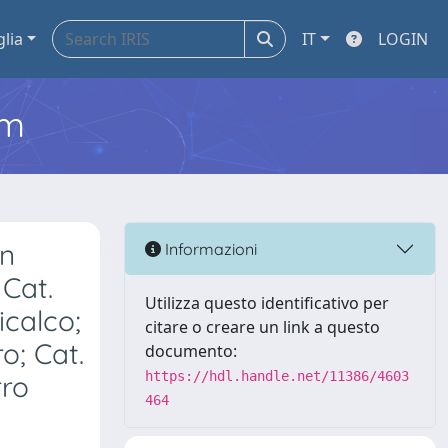
glia
IT
LOGIN
em
in
Informazioni
 Cat.
Utilizza questo identificativo per
icalco;
citare o creare un link a questo
o; Cat.
documento:
https://hdl.handle.net/11386/4603
rro
464