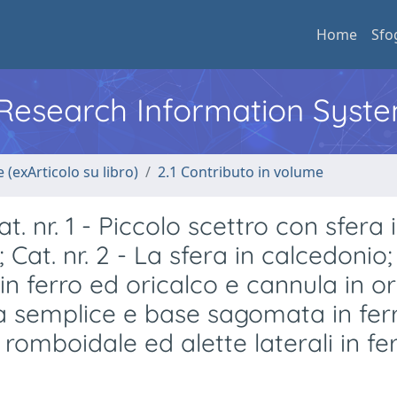
Home
Sfo
l Research Information Syst
 (exArticolo su libro)
2.1 Contributo in volume
t. nr. 1 - Piccolo scettro con sfera 
Cat. nr. 2 - La sfera in calcedonio;
 in ferro ed oricalco e cannula in or
ma semplice e base sagomata in ferr
 romboidale ed alette laterali in fe