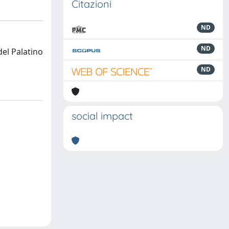
Citazioni
ND
ND
del Palatino
ND
social impact