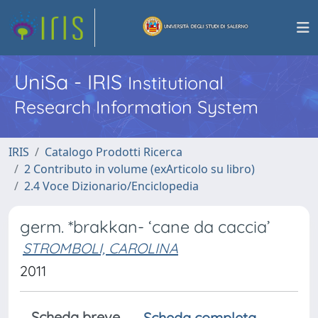
UniSa - IRIS
Institutional
Research Information System
IRIS
Catalogo Prodotti Ricerca
2 Contributo in volume (exArticolo su libro)
2.4 Voce Dizionario/Enciclopedia
germ. *brakkan- ‘cane da caccia’
STROMBOLI, CAROLINA
2011
Scheda breve
Scheda completa