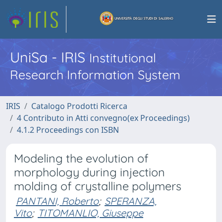
UniSa - IRIS
Institutional
Research Information System
IRIS
Catalogo Prodotti Ricerca
4 Contributo in Atti convegno(ex Proceedings)
4.1.2 Proceedings con ISBN
Modeling the evolution of
morphology during injection
molding of crystalline polymers
PANTANI, Roberto
;
SPERANZA,
Vito
;
TITOMANLIO, Giuseppe