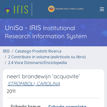
UniSa - IRIS
Institutional
Research Information System
IRIS
Catalogo Prodotti Ricerca
2 Contributo in volume (exArticolo su libro)
2.4 Voce Dizionario/Enciclopedia
neerl. brandewijn ‘acquavite’
STROMBOLI, CAROLINA
2011
Scheda breve
Scheda completa