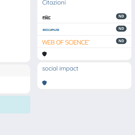
Citazioni
ND
ND
ND
social impact