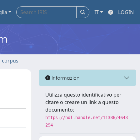
glia
IT
LOGIN
em
o corpus
Informazioni
Utilizza questo identificativo per
citare o creare un link a questo
documento:
https://hdl.handle.net/11386/4643
294