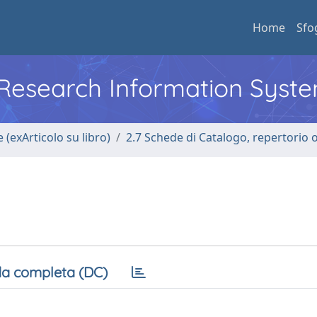
Home
Sfo
l Research Information Syst
 (exArticolo su libro)
2.7 Schede di Catalogo, repertorio 
a completa (DC)