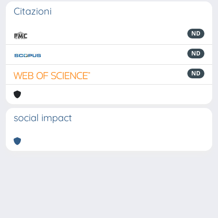
Citazioni
ND
ND
ND
social impact