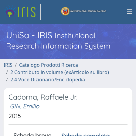
UniSa - IRIS
Institutional
Research Information System
IRIS
Catalogo Prodotti Ricerca
2 Contributo in volume (exArticolo su libro)
2.4 Voce Dizionario/Enciclopedia
Cadorna, Raffaele Jr.
GIN, Emilio
2015
Scheda breve
Scheda completa