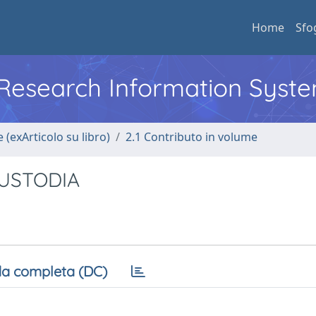
Home
Sfo
l Research Information Syst
 (exArticolo su libro)
2.1 Contributo in volume
CUSTODIA
a completa (DC)