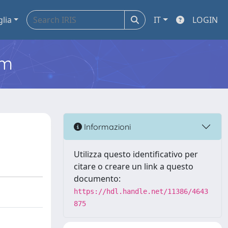
glia
IT
LOGIN
em
Informazioni
Utilizza questo identificativo per
citare o creare un link a questo
documento:
https://hdl.handle.net/11386/4643
875