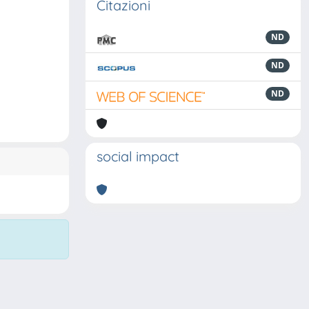
Citazioni
ND
ND
ND
social impact