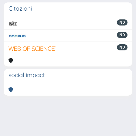
Citazioni
ND
ND
ND
social impact