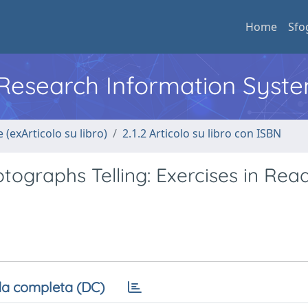
Home
Sfo
l Research Information Syst
 (exArticolo su libro)
2.1.2 Articolo su libro con ISBN
tographs Telling: Exercises in Rea
a completa (DC)