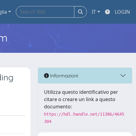
glia
IT
LOGIN
em
ding
Informazioni
Utilizza questo identificativo per
citare o creare un link a questo
documento:
https://hdl.handle.net/11386/4645
304