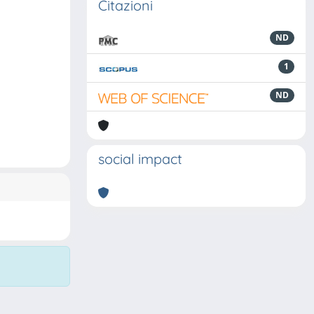
Citazioni
ND
1
ND
social impact