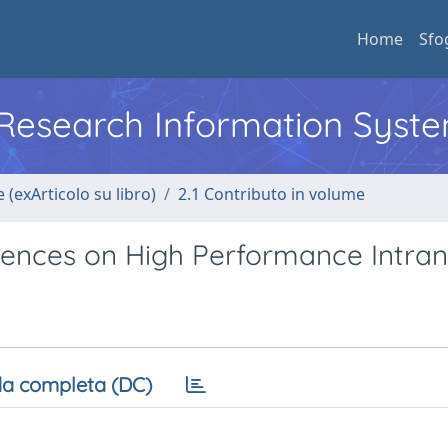
Home
Sfo
l Research Information Syst
 (exArticolo su libro)
2.1 Contributo in volume
riences on High Performance Intran
a completa (DC)