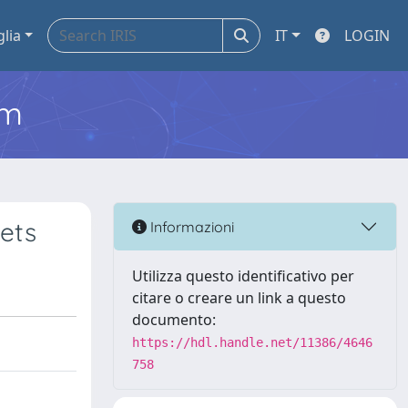
glia
IT
LOGIN
em
ets
Informazioni
Utilizza questo identificativo per
citare o creare un link a questo
documento:
https://hdl.handle.net/11386/4646
758